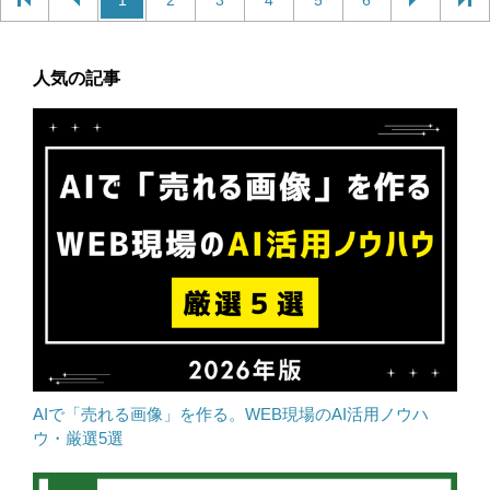
1
2
3
4
5
6
人気の記事
AIで「売れる画像」を作る。WEB現場のAI活用ノウハ
ウ・厳選5選