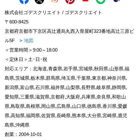
株式会社ゴデスクリエイト / ゴデスクリエイト
〒600-8425
京都府京都市下京区高辻通烏丸西入骨屋町323番地高辻三原ビ
ル5F
地図
＜営業時間＞9:00～18:00
＜定休日＞土･日･祝
対応エリア：北海道,青森県,岩手県,宮城県,秋田県,山形県,福
島県,茨城県,栃木県,群馬県,埼玉県,千葉県,東京都,神奈川県,
新潟県,富山県,石川県,福井県,山梨県,長野県,岐阜県,静岡県,
愛知県,三重県,滋賀県,京都府,大阪府,兵庫県,奈良県,和歌山
県,鳥取県,島根県,岡山県,広島県,山口県,徳島県,香川県,愛媛
県,高知県,福岡県,佐賀県,長崎県,熊本県,大分県,宮崎県,鹿児
島県,沖縄県
創業：2004-10-01