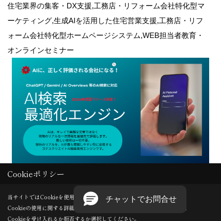
住宅業界の集客・DX支援,工務店・リフォーム会社特化型マ
ーケティング,生成AIを活用した住宅営業支援,工務店・リフ
ォーム会社特化型ホームページシステム,WEB担当者教育・
オンラインセミナー
Cookieポリシー
Copyright (c) GODDESS CREATE. All Rights Reserved.
当サイトではCookieを使用します。
Cookieの使用に関する詳細は 「
プライバシーポリシー
」をご覧ください。
Produced by
ゴデスクリエイト
Cookieを受け入れるか拒否するか選択してください。