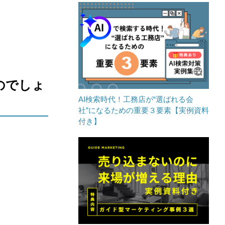
のでしょ
AI検索時代！工務店が“選ばれる会
社”になるための重要３要素【実例資料
付き】