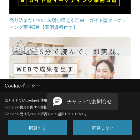
売り込まないのに来場が増える理由ーガイド型マーケテ
ィング事例3選【実例資料付き】
Cookieポリシー
当サイトではCookieを使用します。
Cookieの使用に関する詳細は 「
プライバシーポリシー
」をご覧ください。
Cookieを受け入れるか拒否するか選択してください。
WEBで成果を出す多忙な会社に共通する「5つの意外なポ
同意する
同意しない
イント」