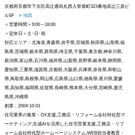
京都府京都市下京区高辻通烏丸西入骨屋町323番地高辻三原ビ
ル5F
地図
＜営業時間＞9:00～18:00
＜定休日＞土･日･祝
対応エリア：北海道,青森県,岩手県,宮城県,秋田県,山形県,福
島県,茨城県,栃木県,群馬県,埼玉県,千葉県,東京都,神奈川県,
新潟県,富山県,石川県,福井県,山梨県,長野県,岐阜県,静岡県,
愛知県,三重県,滋賀県,京都府,大阪府,兵庫県,奈良県,和歌山
県,鳥取県,島根県,岡山県,広島県,山口県,徳島県,香川県,愛媛
県,高知県,福岡県,佐賀県,長崎県,熊本県,大分県,宮崎県,鹿児
島県,沖縄県
創業：2004-10-01
住宅業界の集客・DX支援,工務店・リフォーム会社特化型マ
ーケティング,生成AIを活用した住宅営業支援,工務店・リフ
ォーム会社特化型ホームページシステム,WEB担当者教育・