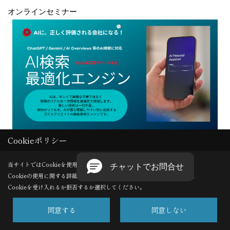
オンラインセミナー
Cookieポリシー
Copyright (c) GODDESS CREATE. All Rights Reserved.
当サイトではCookieを使用します。
Cookieの使用に関する詳細は 「
プライバシーポリシー
」をご覧ください。
Produced by
ゴデスクリエイト
Cookieを受け入れるか拒否するか選択してください。
同意する
同意しない