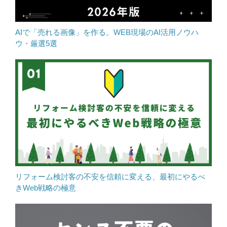
AIで「売れる画像」を作る。WEB現場のAI活用ノウハ
ウ・厳選5選
リフォーム検討客の不安を信頼に変える、最初にやるべ
きWeb戦略の極意