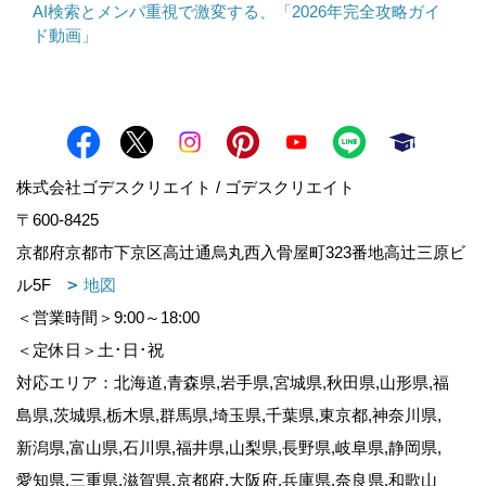
AI検索とメンパ重視で激変する、「2026年完全攻略ガイ
ド動画」
株式会社ゴデスクリエイト / ゴデスクリエイト
〒600-8425
京都府京都市下京区高辻通烏丸西入骨屋町323番地高辻三原ビ
ル5F
地図
＜営業時間＞9:00～18:00
＜定休日＞土･日･祝
対応エリア：北海道,青森県,岩手県,宮城県,秋田県,山形県,福
島県,茨城県,栃木県,群馬県,埼玉県,千葉県,東京都,神奈川県,
新潟県,富山県,石川県,福井県,山梨県,長野県,岐阜県,静岡県,
愛知県,三重県,滋賀県,京都府,大阪府,兵庫県,奈良県,和歌山