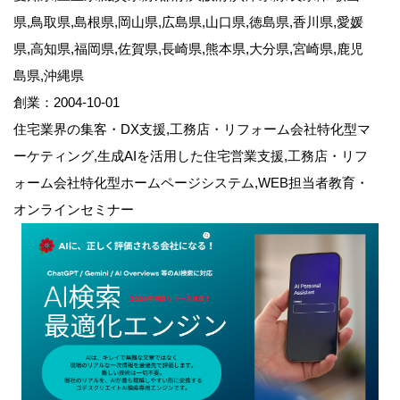
県,鳥取県,島根県,岡山県,広島県,山口県,徳島県,香川県,愛媛
県,高知県,福岡県,佐賀県,長崎県,熊本県,大分県,宮崎県,鹿児
島県,沖縄県
創業：2004-10-01
住宅業界の集客・DX支援,工務店・リフォーム会社特化型マ
ーケティング,生成AIを活用した住宅営業支援,工務店・リフ
ォーム会社特化型ホームページシステム,WEB担当者教育・
オンラインセミナー