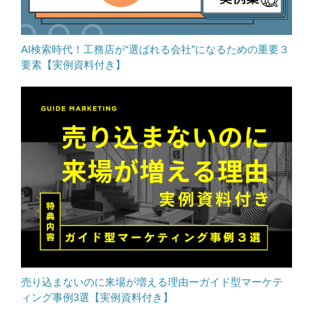
AI検索時代！工務店が“選ばれる会社”になるための重要３
要素【実例資料付き】
売り込まないのに来場が増える理由ーガイド型マーケテ
ィング事例3選【実例資料付き】