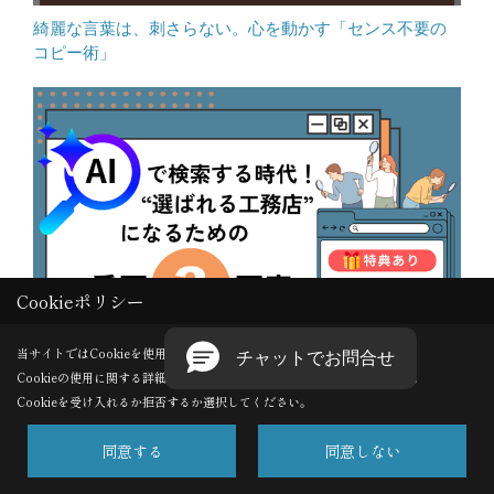
綺麗な言葉は、刺さらない。心を動かす「センス不要の
コピー術」
Cookieポリシー
当サイトではCookieを使用します。
Cookieの使用に関する詳細は 「
プライバシーポリシー
」をご覧ください。
AI検索時代！工務店が“選ばれる会社”になるための重要３
Cookieを受け入れるか拒否するか選択してください。
要素【実例資料付き】
同意する
同意しない