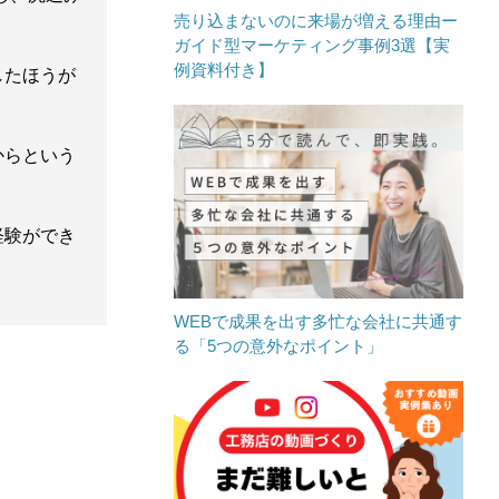
売り込まないのに来場が増える理由ー
ガイド型マーケティング事例3選【実
例資料付き】
したほうが
からという
経験ができ
。
WEBで成果を出す多忙な会社に共通す
る「5つの意外なポイント」