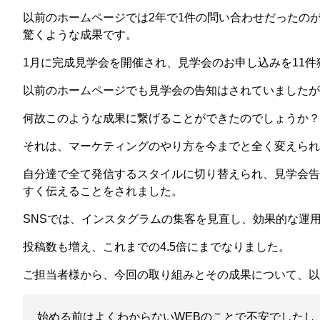
以前のホームページでは
2
年で
1
件の問い合わせだったの
驚くような成果です。
1
月に完成見学会を開催され、
見学会のお申し込みを11
以前のホームページでも見学会の告知はされていましたが
何故このような成果に繋げることができたのでしょうか？
それは、マーケティングのやり方を今までと全く変えられ
自分達で全て発信するスタイルに切り替えられ、見学会告
すく伝えることをされました。
SNS
では、インスタグラムの集客を見直し、効果的な運
投稿数も増え、これまでの
4.5
倍にまでなりました。
ご担当者様から、今回の取り組みとその成果について、以
始める前はよくわからない
WEB
のことで不安でしたし