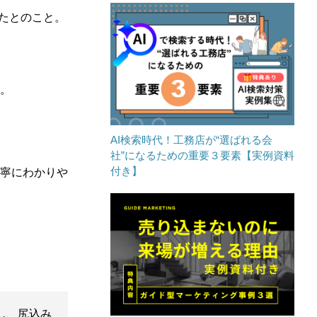
たとのこと。
。
AI検索時代！工務店が“選ばれる会
社”になるための重要３要素【実例資料
付き】
寧にわかりや
し、尻込み