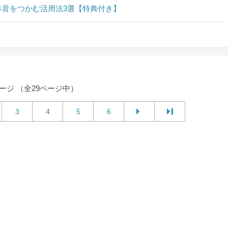
音をつかむ活用法3選【特典付き】
ページ （全29ページ中）
3
4
5
6