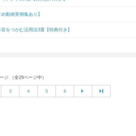
すめ動画実例集あり】
音をつかむ活用法3選【特典付き】
ページ （全29ページ中）
3
4
5
6