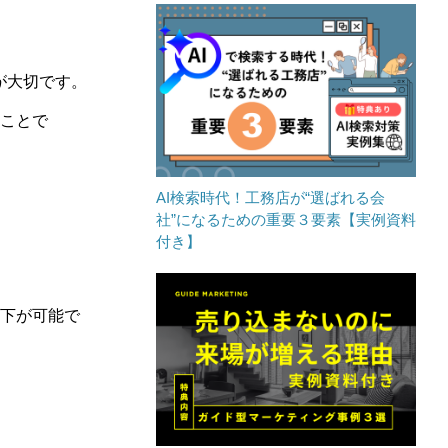
が大切です。
ことで
AI検索時代！工務店が“選ばれる会
社”になるための重要３要素【実例資料
付き】
下が可能で