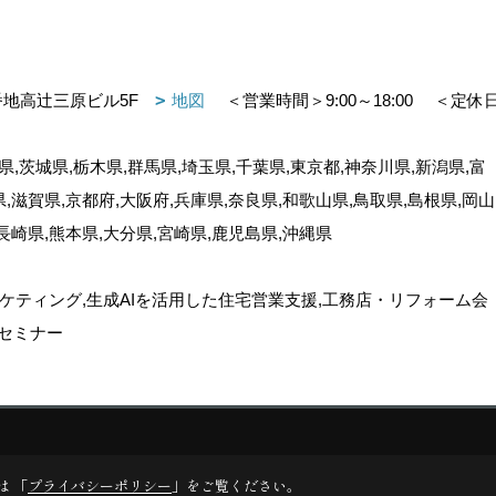
番地高辻三原ビル5F
地図
＜営業時間＞9:00～18:00
＜定休
,茨城県,栃木県,群馬県,埼玉県,千葉県,東京都,神奈川県,新潟県,富
県,滋賀県,京都府,大阪府,兵庫県,奈良県,和歌山県,鳥取県,島根県,岡山
,長崎県,熊本県,大分県,宮崎県,鹿児島県,沖縄県
ケティング,生成AIを活用した住宅営業支援,工務店・リフォーム会
セミナー
ゴデスクリエイト
は 「
プライバシーポリシー
」をご覧ください。