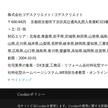
株式会社ゴデスクリエイト / ゴデスクリエイト
〒600-8425
京都府京都市下京区高辻通烏丸西入骨屋町323
＞土･日･祝
対応エリア：北海道,青森県,岩手県,宮城県,秋田県,山形県,福島県
山県,石川県,福井県,山梨県,長野県,岐阜県,静岡県,愛知県,三重
県,広島県,山口県,徳島県,香川県,愛媛県,高知県,福岡県,佐賀県
創業：2004-10-01
住宅業界の集客・DX支援,工務店・リフォーム会社特化型マー
社特化型ホームページシステム,WEB担当者教育・オンライン
サイトマップ
Cookieポリシー
Copyright (c) GODDESS CREATE. All Rights Reserved.
|
Produced by
当サイトではCookieを使用します。
Cookieの使用に関する詳細