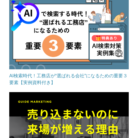
AI検索時代！工務店が“選ばれる会社”になるための重要３
要素【実例資料付き】