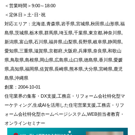
＜営業時間＞9:00～18:00
＜定休日＞土･日･祝
対応エリア：北海道,青森県,岩手県,宮城県,秋田県,山形県,福
島県,茨城県,栃木県,群馬県,埼玉県,千葉県,東京都,神奈川県,
新潟県,富山県,石川県,福井県,山梨県,長野県,岐阜県,静岡県,
愛知県,三重県,滋賀県,京都府,大阪府,兵庫県,奈良県,和歌山
県,鳥取県,島根県,岡山県,広島県,山口県,徳島県,香川県,愛媛
県,高知県,福岡県,佐賀県,長崎県,熊本県,大分県,宮崎県,鹿児
島県,沖縄県
創業：2004-10-01
住宅業界の集客・DX支援,工務店・リフォーム会社特化型マ
ーケティング,生成AIを活用した住宅営業支援,工務店・リフ
ォーム会社特化型ホームページシステム,WEB担当者教育・
オンラインセミナー