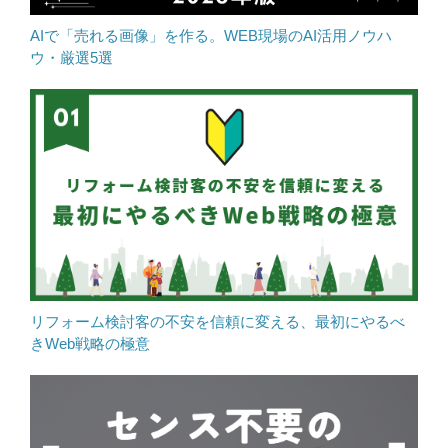
AIで「売れる画像」を作る。WEB現場のAI活用ノウハ
ウ・厳選5選
リフォーム検討客の不安を信頼に変える、最初にやるべ
きWeb戦略の極意