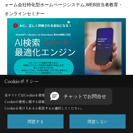
ォーム会社特化型ホームページシステム,WEB担当者教育・
オンラインセミナー
Cookieポリシー
当サイトではCookieを使用します。
Copyright (c) GODDESS CREATE. All Rights Reserved.
Cookieの使用に関する詳細は 「
プライバシーポリシー
」をご覧ください。
Cookieを受け入れるか拒否するか選択してください。
Produced by
ゴデスクリエイト
同意する
同意しない