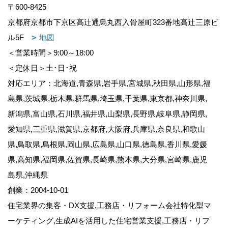
〒600-8425
京都府京都市下京区高辻通烏丸西入骨屋町323番地高辻三原ビ
ル5F
地図
＜営業時間＞9:00～18:00
＜定休日＞土･日･祝
対応エリア：北海道,青森県,岩手県,宮城県,秋田県,山形県,福
島県,茨城県,栃木県,群馬県,埼玉県,千葉県,東京都,神奈川県,
新潟県,富山県,石川県,福井県,山梨県,長野県,岐阜県,静岡県,
愛知県,三重県,滋賀県,京都府,大阪府,兵庫県,奈良県,和歌山
県,鳥取県,島根県,岡山県,広島県,山口県,徳島県,香川県,愛媛
県,高知県,福岡県,佐賀県,長崎県,熊本県,大分県,宮崎県,鹿児
島県,沖縄県
創業：2004-10-01
住宅業界の集客・DX支援,工務店・リフォーム会社特化型マ
ーケティング,生成AIを活用した住宅営業支援,工務店・リフ