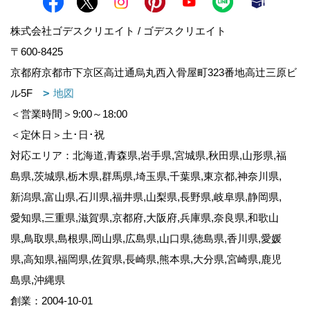
株式会社ゴデスクリエイト / ゴデスクリエイト
〒600-8425
京都府京都市下京区高辻通烏丸西入骨屋町323番地高辻三原ビ
ル5F
地図
＜営業時間＞9:00～18:00
＜定休日＞土･日･祝
対応エリア：北海道,青森県,岩手県,宮城県,秋田県,山形県,福
島県,茨城県,栃木県,群馬県,埼玉県,千葉県,東京都,神奈川県,
新潟県,富山県,石川県,福井県,山梨県,長野県,岐阜県,静岡県,
愛知県,三重県,滋賀県,京都府,大阪府,兵庫県,奈良県,和歌山
県,鳥取県,島根県,岡山県,広島県,山口県,徳島県,香川県,愛媛
県,高知県,福岡県,佐賀県,長崎県,熊本県,大分県,宮崎県,鹿児
島県,沖縄県
創業：2004-10-01