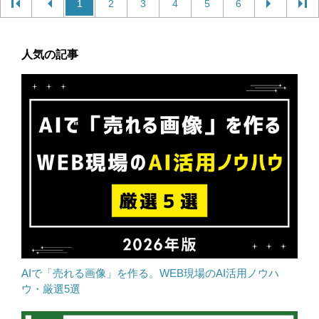
1
2
3
4
5
6
人気の記事
AIで「売れる画像」を作る。WEB現場のAI活用ノウハ
ウ・厳選5選