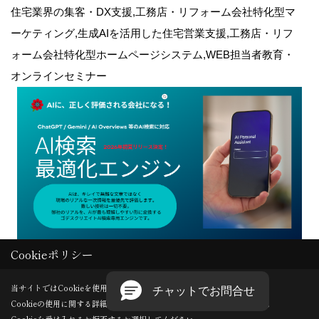
住宅業界の集客・DX支援,工務店・リフォーム会社特化型マ
ーケティング,生成AIを活用した住宅営業支援,工務店・リフ
ォーム会社特化型ホームページシステム,WEB担当者教育・
オンラインセミナー
Cookieポリシー
Copyright (c) GODDESS CREATE. All Rights Reserved.
当サイトではCookieを使用します。
Cookieの使用に関する詳細は 「
プライバシーポリシー
」をご覧ください。
Produced by
ゴデスクリエイト