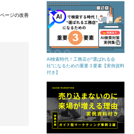
ページの改善
AI検索時代！工務店が“選ばれる会
社”になるための重要３要素【実例資料
付き】