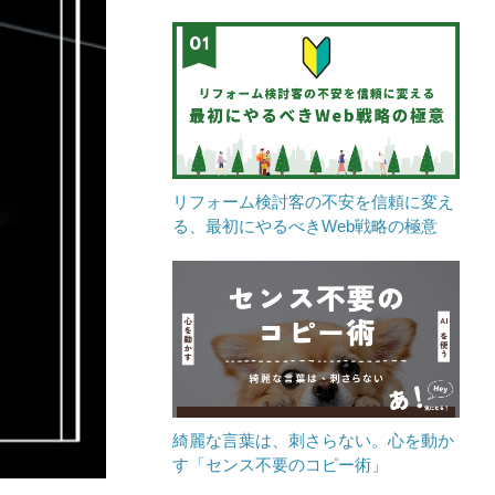
リフォーム検討客の不安を信頼に変え
る、最初にやるべきWeb戦略の極意
綺麗な言葉は、刺さらない。心を動か
す「センス不要のコピー術」