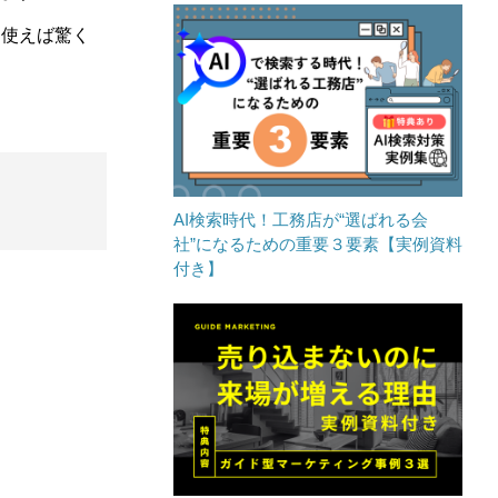
を使えば驚く
AI検索時代！工務店が“選ばれる会
社”になるための重要３要素【実例資料
付き】