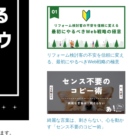
リフォーム検討客の不安を信頼に変え
る、最初にやるべきWeb戦略の極意
綺麗な言葉は、刺さらない。心を動か
す「センス不要のコピー術」
ます。