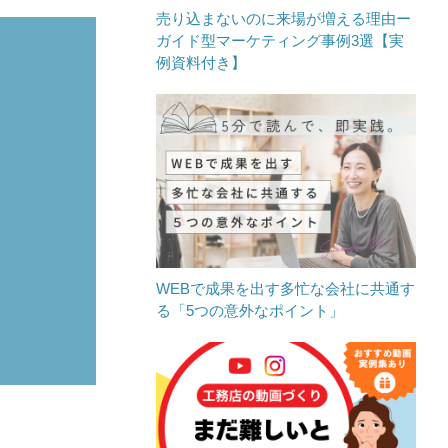
売り込まないのに来場が増える理由ー
ガイド型マーケティング事例3選【実
例資料付き】
WEBで成果を出す多忙な会社に共通す
る「5つの意外なポイント」