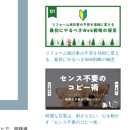
リフォーム検討客の不安を信頼に変え
る、最初にやるべきWeb戦略の極意
綺麗な言葉は、刺さらない。心を動か
す「センス不要のコピー術」
ことで、視聴者