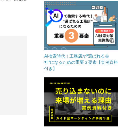
AI検索時代！工務店が“選ばれる会
社”になるための重要３要素【実例資料
付き】