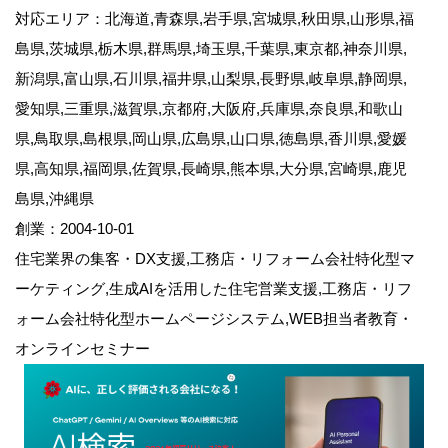
対応エリア：北海道,青森県,岩手県,宮城県,秋田県,山形県,福
島県,茨城県,栃木県,群馬県,埼玉県,千葉県,東京都,神奈川県,
新潟県,富山県,石川県,福井県,山梨県,長野県,岐阜県,静岡県,
愛知県,三重県,滋賀県,京都府,大阪府,兵庫県,奈良県,和歌山
県,鳥取県,島根県,岡山県,広島県,山口県,徳島県,香川県,愛媛
県,高知県,福岡県,佐賀県,長崎県,熊本県,大分県,宮崎県,鹿児
島県,沖縄県
創業：2004-10-01
住宅業界の集客・DX支援,工務店・リフォーム会社特化型マ
ーケティング,生成AIを活用した住宅営業支援,工務店・リフ
ォーム会社特化型ホームページシステム,WEB担当者教育・
オンラインセミナー