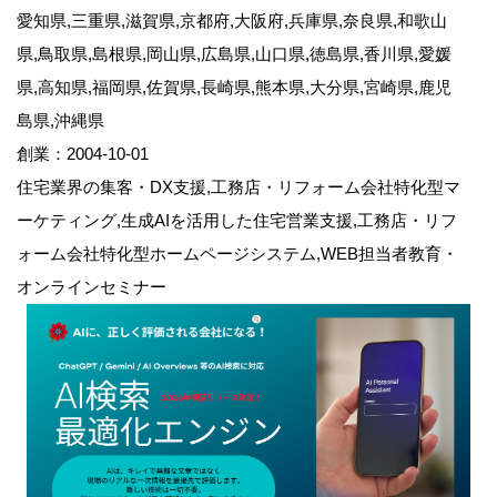
愛知県,三重県,滋賀県,京都府,大阪府,兵庫県,奈良県,和歌山
県,鳥取県,島根県,岡山県,広島県,山口県,徳島県,香川県,愛媛
県,高知県,福岡県,佐賀県,長崎県,熊本県,大分県,宮崎県,鹿児
島県,沖縄県
創業：2004-10-01
住宅業界の集客・DX支援,工務店・リフォーム会社特化型マ
ーケティング,生成AIを活用した住宅営業支援,工務店・リフ
ォーム会社特化型ホームページシステム,WEB担当者教育・
オンラインセミナー