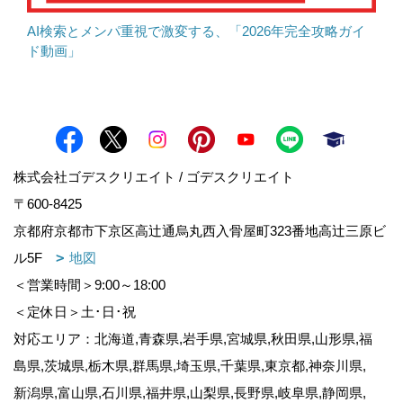
AI検索とメンパ重視で激変する、「2026年完全攻略ガイ
ド動画」
株式会社ゴデスクリエイト / ゴデスクリエイト
〒600-8425
京都府京都市下京区高辻通烏丸西入骨屋町323番地高辻三原ビ
ル5F
地図
＜営業時間＞9:00～18:00
＜定休日＞土･日･祝
対応エリア：北海道,青森県,岩手県,宮城県,秋田県,山形県,福
島県,茨城県,栃木県,群馬県,埼玉県,千葉県,東京都,神奈川県,
新潟県,富山県,石川県,福井県,山梨県,長野県,岐阜県,静岡県,