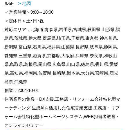
ル5F
地図
＜営業時間＞9:00～18:00
＜定休日＞土･日･祝
対応エリア：北海道,青森県,岩手県,宮城県,秋田県,山形県,福
島県,茨城県,栃木県,群馬県,埼玉県,千葉県,東京都,神奈川県,
新潟県,富山県,石川県,福井県,山梨県,長野県,岐阜県,静岡県,
愛知県,三重県,滋賀県,京都府,大阪府,兵庫県,奈良県,和歌山
県,鳥取県,島根県,岡山県,広島県,山口県,徳島県,香川県,愛媛
県,高知県,福岡県,佐賀県,長崎県,熊本県,大分県,宮崎県,鹿児
島県,沖縄県
創業：2004-10-01
住宅業界の集客・DX支援,工務店・リフォーム会社特化型マ
ーケティング,生成AIを活用した住宅営業支援,工務店・リフ
ォーム会社特化型ホームページシステム,WEB担当者教育・
オンラインセミナー