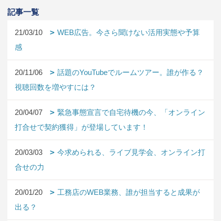
記事一覧
21/03/10
WEB広告。今さら聞けない活用実態や予算
感
20/11/06
話題のYouTubeでルームツアー。誰が作る？
視聴回数を増やすには？
20/04/07
緊急事態宣言で自宅待機の今、「オンライン
打合せで契約獲得」が登場しています！
20/03/03
今求められる、ライブ見学会、オンライン打
合せの力
20/01/20
工務店のWEB業務、誰が担当すると成果が
出る？