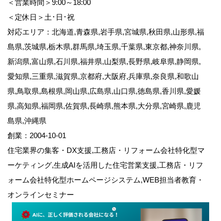
＜営業時間＞9:00～18:00
＜定休日＞土･日･祝
対応エリア：北海道,青森県,岩手県,宮城県,秋田県,山形県,福
島県,茨城県,栃木県,群馬県,埼玉県,千葉県,東京都,神奈川県,
新潟県,富山県,石川県,福井県,山梨県,長野県,岐阜県,静岡県,
愛知県,三重県,滋賀県,京都府,大阪府,兵庫県,奈良県,和歌山
県,鳥取県,島根県,岡山県,広島県,山口県,徳島県,香川県,愛媛
県,高知県,福岡県,佐賀県,長崎県,熊本県,大分県,宮崎県,鹿児
島県,沖縄県
創業：2004-10-01
住宅業界の集客・DX支援,工務店・リフォーム会社特化型マ
ーケティング,生成AIを活用した住宅営業支援,工務店・リフ
ォーム会社特化型ホームページシステム,WEB担当者教育・
オンラインセミナー