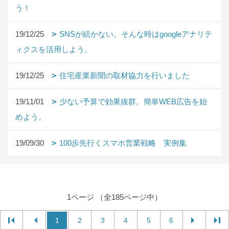
う！
19/12/25
SNSが続かない。そんな時はgoogleアナリテ
ィクスを活用しよう。
19/12/25
住宅産業新聞の取材協力を行いました
19/11/01
少ない予算で効果抜群。簡単WEB広告を始
めよう。
19/09/30
100歩先行くスマホ営業戦略 実例集
1ページ （全185ページ中）
1
2
3
4
5
6