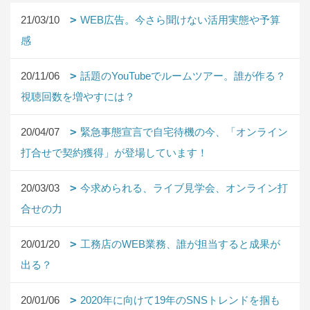
21/03/10
WEB広告。今さら聞けない活用実態や予算
感
20/11/06
話題のYouTubeでルームツアー。誰が作る？
視聴回数を増やすには？
20/04/07
緊急事態宣言で自宅待機の今、「オンライン
打合せで契約獲得」が登場しています！
20/03/03
今求められる、ライブ見学会、オンライン打
合せの力
20/01/20
工務店のWEB業務、誰が担当すると成果が
出る？
20/01/06
2020年に向けて19年のSNSトレンドを掴も