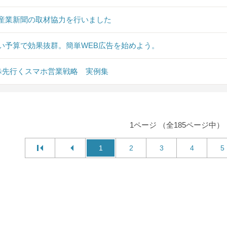
産業新聞の取材協力を行いました
い予算で効果抜群。簡単WEB広告を始めよう。
0歩先行くスマホ営業戦略 実例集
1ページ （全185ページ中）
1
2
3
4
5