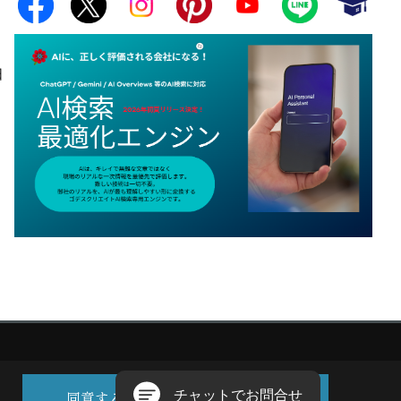
日
同意する
同意しない