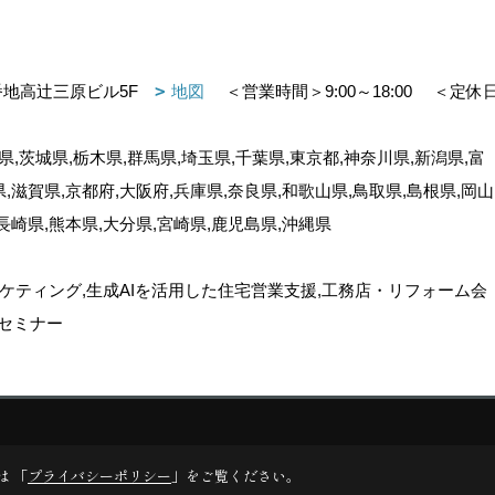
番地高辻三原ビル5F
地図
＜営業時間＞9:00～18:00
＜定休
,茨城県,栃木県,群馬県,埼玉県,千葉県,東京都,神奈川県,新潟県,富
県,滋賀県,京都府,大阪府,兵庫県,奈良県,和歌山県,鳥取県,島根県,岡山
,長崎県,熊本県,大分県,宮崎県,鹿児島県,沖縄県
ケティング,生成AIを活用した住宅営業支援,工務店・リフォーム会
セミナー
ゴデスクリエイト
は 「
プライバシーポリシー
」をご覧ください。