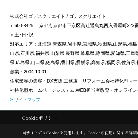
株式会社ゴデスクリエイト / ゴデスクリエイト
〒600-8425
京都府京都市下京区高辻通烏丸西入骨屋町323
＞土･日･祝
対応エリア：北海道,青森県,岩手県,宮城県,秋田県,山形県,福島県
山県,石川県,福井県,山梨県,長野県,岐阜県,静岡県,愛知県,三重
県,広島県,山口県,徳島県,香川県,愛媛県,高知県,福岡県,佐賀県
創業：2004-10-01
住宅業界の集客・DX支援,工務店・リフォーム会社特化型マー
社特化型ホームページシステム,WEB担当者教育・オンライン
サイトマップ
Cookieポリシー
Copyright (c) GODDESS CREATE. All Rights Reserved.
|
Produced by
当サイトではCookieを使用します。
Cookieの使用に関する詳細