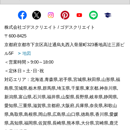
株式会社ゴデスクリエイト / ゴデスクリエイト
〒600-8425
京都府京都市下京区高辻通烏丸西入骨屋町323番地高辻三原ビ
ル5F
地図
＜営業時間＞9:00～18:00
＜定休日＞土･日･祝
対応エリア：北海道,青森県,岩手県,宮城県,秋田県,山形県,福
島県,茨城県,栃木県,群馬県,埼玉県,千葉県,東京都,神奈川県,
新潟県,富山県,石川県,福井県,山梨県,長野県,岐阜県,静岡県,
愛知県,三重県,滋賀県,京都府,大阪府,兵庫県,奈良県,和歌山
県,鳥取県,島根県,岡山県,広島県,山口県,徳島県,香川県,愛媛
県,高知県,福岡県,佐賀県,長崎県,熊本県,大分県,宮崎県,鹿児