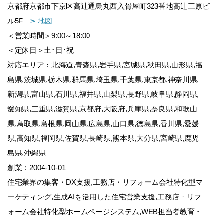
京都府京都市下京区高辻通烏丸西入骨屋町323番地高辻三原ビ
ル5F
地図
＜営業時間＞9:00～18:00
＜定休日＞土･日･祝
対応エリア：北海道,青森県,岩手県,宮城県,秋田県,山形県,福
島県,茨城県,栃木県,群馬県,埼玉県,千葉県,東京都,神奈川県,
新潟県,富山県,石川県,福井県,山梨県,長野県,岐阜県,静岡県,
愛知県,三重県,滋賀県,京都府,大阪府,兵庫県,奈良県,和歌山
県,鳥取県,島根県,岡山県,広島県,山口県,徳島県,香川県,愛媛
県,高知県,福岡県,佐賀県,長崎県,熊本県,大分県,宮崎県,鹿児
島県,沖縄県
創業：2004-10-01
住宅業界の集客・DX支援,工務店・リフォーム会社特化型マ
ーケティング,生成AIを活用した住宅営業支援,工務店・リフ
ォーム会社特化型ホームページシステム,WEB担当者教育・