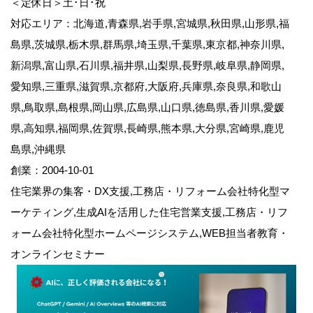
＜定休日＞土･日･祝
対応エリア：北海道,青森県,岩手県,宮城県,秋田県,山形県,福
島県,茨城県,栃木県,群馬県,埼玉県,千葉県,東京都,神奈川県,
新潟県,富山県,石川県,福井県,山梨県,長野県,岐阜県,静岡県,
愛知県,三重県,滋賀県,京都府,大阪府,兵庫県,奈良県,和歌山
県,鳥取県,島根県,岡山県,広島県,山口県,徳島県,香川県,愛媛
県,高知県,福岡県,佐賀県,長崎県,熊本県,大分県,宮崎県,鹿児
島県,沖縄県
創業：2004-10-01
住宅業界の集客・DX支援,工務店・リフォーム会社特化型マ
ーケティング,生成AIを活用した住宅営業支援,工務店・リフ
ォーム会社特化型ホームページシステム,WEB担当者教育・
オンラインセミナー