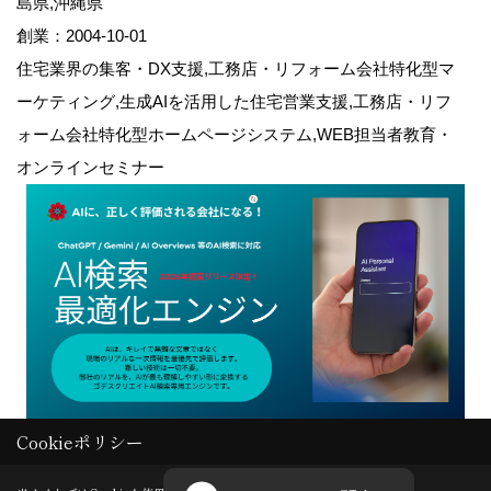
島県,沖縄県
創業：2004-10-01
住宅業界の集客・DX支援,工務店・リフォーム会社特化型マ
ーケティング,生成AIを活用した住宅営業支援,工務店・リフ
ォーム会社特化型ホームページシステム,WEB担当者教育・
オンラインセミナー
Cookieポリシー
Copyright (c) GODDESS CREATE. All Rights Reserved.