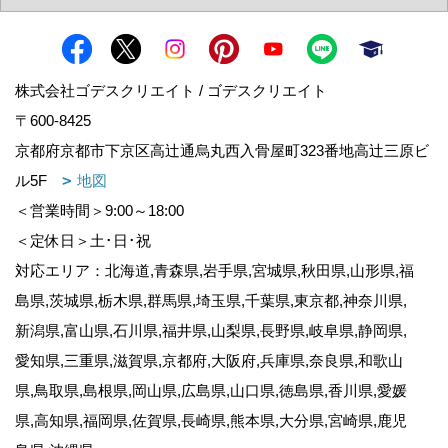
株式会社ゴデスクリエイト / ゴデスクリエイト
〒600-8425
京都府京都市下京区高辻通烏丸西入骨屋町323番地高辻三原ビ
ル5F
地図
＜営業時間＞9:00～18:00
＜定休日＞土･日･祝
対応エリア：北海道,青森県,岩手県,宮城県,秋田県,山形県,福
島県,茨城県,栃木県,群馬県,埼玉県,千葉県,東京都,神奈川県,
新潟県,富山県,石川県,福井県,山梨県,長野県,岐阜県,静岡県,
愛知県,三重県,滋賀県,京都府,大阪府,兵庫県,奈良県,和歌山
県,鳥取県,島根県,岡山県,広島県,山口県,徳島県,香川県,愛媛
県,高知県,福岡県,佐賀県,長崎県,熊本県,大分県,宮崎県,鹿児