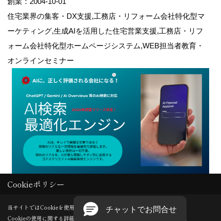
創業：2004-10-01
住宅業界の集客・DX支援,工務店・リフォーム会社特化型マ
ーケティング,生成AIを活用した住宅営業支援,工務店・リフ
ォーム会社特化型ホームページシステム,WEB担当者教育・
オンラインセミナー
Cookieポリシー
Copyright (c) GODDESS CREATE. All Rights Reserved.
当サイトではCookieを使用します。
Cookieの使用に関する詳細は 「
プライバシーポリシー
」をご覧ください。
Produced by
ゴデスクリエイト