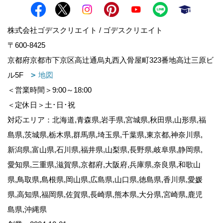
株式会社ゴデスクリエイト / ゴデスクリエイト
〒600-8425
京都府京都市下京区高辻通烏丸西入骨屋町323番地高辻三原ビ
ル5F
地図
＜営業時間＞9:00～18:00
＜定休日＞土･日･祝
対応エリア：北海道,青森県,岩手県,宮城県,秋田県,山形県,福
島県,茨城県,栃木県,群馬県,埼玉県,千葉県,東京都,神奈川県,
新潟県,富山県,石川県,福井県,山梨県,長野県,岐阜県,静岡県,
愛知県,三重県,滋賀県,京都府,大阪府,兵庫県,奈良県,和歌山
県,鳥取県,島根県,岡山県,広島県,山口県,徳島県,香川県,愛媛
県,高知県,福岡県,佐賀県,長崎県,熊本県,大分県,宮崎県,鹿児
島県,沖縄県