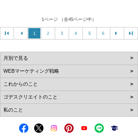
1ページ （全45ページ中）
1
2
3
4
5
6