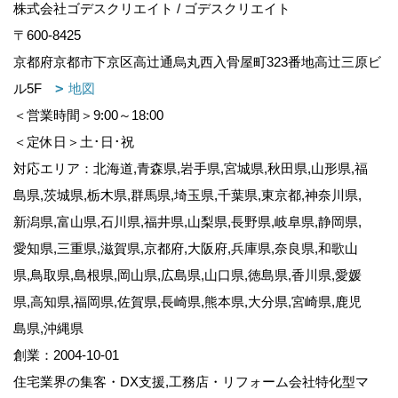
株式会社ゴデスクリエイト / ゴデスクリエイト
〒600-8425
京都府京都市下京区高辻通烏丸西入骨屋町323番地高辻三原ビ
ル5F
地図
＜営業時間＞9:00～18:00
＜定休日＞土･日･祝
対応エリア：北海道,青森県,岩手県,宮城県,秋田県,山形県,福
島県,茨城県,栃木県,群馬県,埼玉県,千葉県,東京都,神奈川県,
新潟県,富山県,石川県,福井県,山梨県,長野県,岐阜県,静岡県,
愛知県,三重県,滋賀県,京都府,大阪府,兵庫県,奈良県,和歌山
県,鳥取県,島根県,岡山県,広島県,山口県,徳島県,香川県,愛媛
県,高知県,福岡県,佐賀県,長崎県,熊本県,大分県,宮崎県,鹿児
島県,沖縄県
創業：2004-10-01
住宅業界の集客・DX支援,工務店・リフォーム会社特化型マ