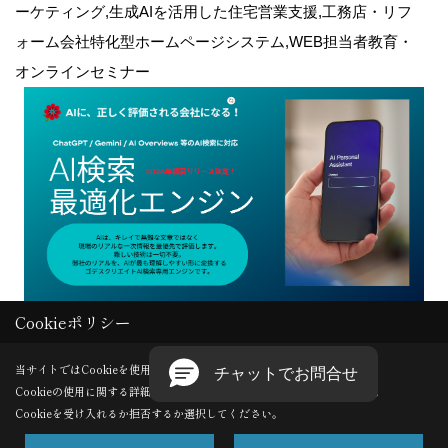
ーケティング,生成AIを活用した住宅営業支援,工務店・リフ
ォーム会社特化型ホームページシステム,WEB担当者教育・
オンラインセミナー
Cookieポリシー
Copyright (c) GODDESS CREATE. All Rights Reserved.
当サイトではCookieを使用します。
Cookieの使用に関する詳細は 「
プライバシーポリシー
」をご覧ください。
Produced by
ゴデスクリエイト
Cookieを受け入れるか拒否するか選択してください。