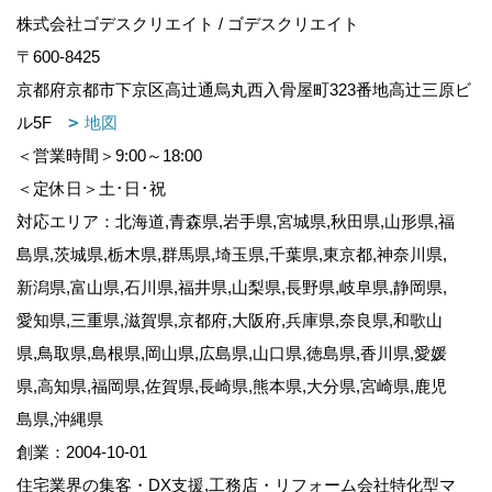
株式会社ゴデスクリエイト / ゴデスクリエイト
〒600-8425
京都府京都市下京区高辻通烏丸西入骨屋町323番地高辻三原ビ
ル5F
地図
＜営業時間＞9:00～18:00
＜定休日＞土･日･祝
対応エリア：北海道,青森県,岩手県,宮城県,秋田県,山形県,福
島県,茨城県,栃木県,群馬県,埼玉県,千葉県,東京都,神奈川県,
新潟県,富山県,石川県,福井県,山梨県,長野県,岐阜県,静岡県,
愛知県,三重県,滋賀県,京都府,大阪府,兵庫県,奈良県,和歌山
県,鳥取県,島根県,岡山県,広島県,山口県,徳島県,香川県,愛媛
県,高知県,福岡県,佐賀県,長崎県,熊本県,大分県,宮崎県,鹿児
島県,沖縄県
創業：2004-10-01
住宅業界の集客・DX支援,工務店・リフォーム会社特化型マ