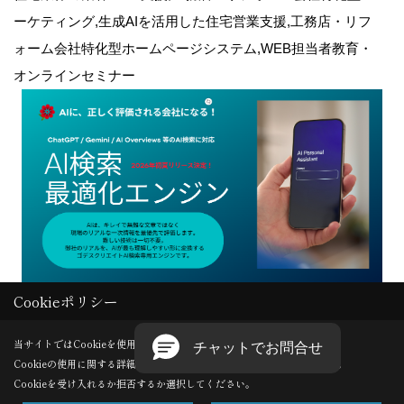
ーケティング,生成AIを活用した住宅営業支援,工務店・リフ
ォーム会社特化型ホームページシステム,WEB担当者教育・
オンラインセミナー
Cookieポリシー
Copyright (c) GODDESS CREATE. All Rights Reserved.
当サイトではCookieを使用します。
Cookieの使用に関する詳細は 「
プライバシーポリシー
」をご覧ください。
Produced by
ゴデスクリエイト
Cookieを受け入れるか拒否するか選択してください。