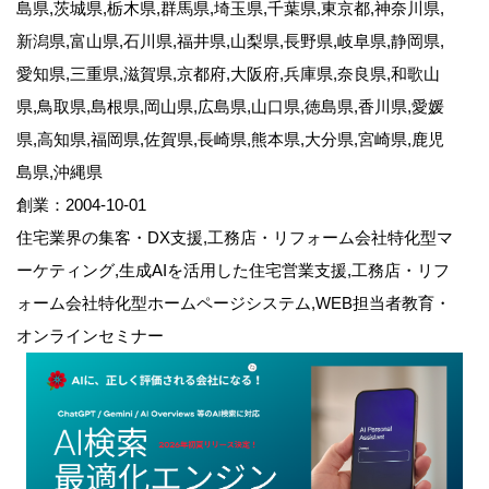
島県,茨城県,栃木県,群馬県,埼玉県,千葉県,東京都,神奈川県,
新潟県,富山県,石川県,福井県,山梨県,長野県,岐阜県,静岡県,
愛知県,三重県,滋賀県,京都府,大阪府,兵庫県,奈良県,和歌山
県,鳥取県,島根県,岡山県,広島県,山口県,徳島県,香川県,愛媛
県,高知県,福岡県,佐賀県,長崎県,熊本県,大分県,宮崎県,鹿児
島県,沖縄県
創業：2004-10-01
住宅業界の集客・DX支援,工務店・リフォーム会社特化型マ
ーケティング,生成AIを活用した住宅営業支援,工務店・リフ
ォーム会社特化型ホームページシステム,WEB担当者教育・
オンラインセミナー