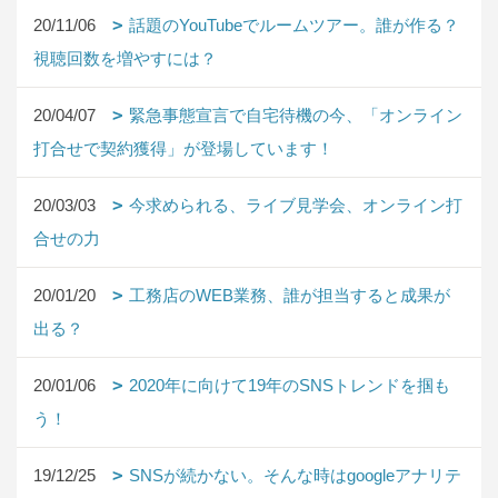
20/11/06
話題のYouTubeでルームツアー。誰が作る？
視聴回数を増やすには？
20/04/07
緊急事態宣言で自宅待機の今、「オンライン
打合せで契約獲得」が登場しています！
20/03/03
今求められる、ライブ見学会、オンライン打
合せの力
20/01/20
工務店のWEB業務、誰が担当すると成果が
出る？
20/01/06
2020年に向けて19年のSNSトレンドを掴も
う！
19/12/25
SNSが続かない。そんな時はgoogleアナリテ