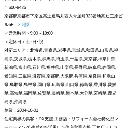
〒600-8425
京都府京都市下京区高辻通烏丸西入骨屋町323番地高辻三原ビ
ル5F
地図
＜営業時間＞9:00～18:00
＜定休日＞土･日･祝
対応エリア：北海道,青森県,岩手県,宮城県,秋田県,山形県,福
島県,茨城県,栃木県,群馬県,埼玉県,千葉県,東京都,神奈川県,
新潟県,富山県,石川県,福井県,山梨県,長野県,岐阜県,静岡県,
愛知県,三重県,滋賀県,京都府,大阪府,兵庫県,奈良県,和歌山
県,鳥取県,島根県,岡山県,広島県,山口県,徳島県,香川県,愛媛
県,高知県,福岡県,佐賀県,長崎県,熊本県,大分県,宮崎県,鹿児
島県,沖縄県
創業：2004-10-01
住宅業界の集客・DX支援,工務店・リフォーム会社特化型マ
ーケティング,生成AIを活用した住宅営業支援,工務店・リフ