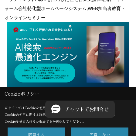
ォーム会社特化型ホームページシステム,WEB担当者教育・
オンラインセミナー
Cookieポリシー
Copyright (c) GODDESS CREATE. All Rights Reserved.
当サイトではCookieを使用します。
Cookieの使用に関する詳細は 「
プライバシーポリシー
」をご覧ください。
Produced by
ゴデスクリエイト
Cookieを受け入れるか拒否するか選択してください。
同意する
同意しない