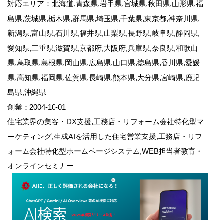
対応エリア：北海道,青森県,岩手県,宮城県,秋田県,山形県,福
島県,茨城県,栃木県,群馬県,埼玉県,千葉県,東京都,神奈川県,
新潟県,富山県,石川県,福井県,山梨県,長野県,岐阜県,静岡県,
愛知県,三重県,滋賀県,京都府,大阪府,兵庫県,奈良県,和歌山
県,鳥取県,島根県,岡山県,広島県,山口県,徳島県,香川県,愛媛
県,高知県,福岡県,佐賀県,長崎県,熊本県,大分県,宮崎県,鹿児
島県,沖縄県
創業：2004-10-01
住宅業界の集客・DX支援,工務店・リフォーム会社特化型マ
ーケティング,生成AIを活用した住宅営業支援,工務店・リフ
ォーム会社特化型ホームページシステム,WEB担当者教育・
オンラインセミナー