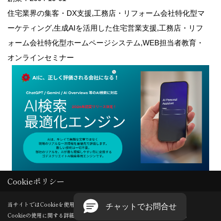
住宅業界の集客・DX支援,工務店・リフォーム会社特化型マ
ーケティング,生成AIを活用した住宅営業支援,工務店・リフ
ォーム会社特化型ホームページシステム,WEB担当者教育・
オンラインセミナー
Cookieポリシー
Copyright (c) GODDESS CREATE. All Rights Reserved.
当サイトではCookieを使用します。
Cookieの使用に関する詳細は 「
プライバシーポリシー
」をご覧ください。
Produced by
ゴデスクリエイト