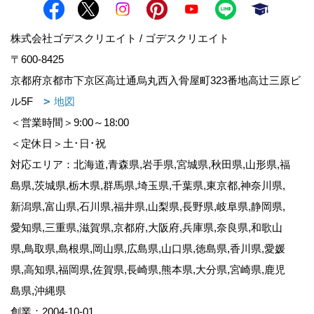
株式会社ゴデスクリエイト / ゴデスクリエイト
〒600-8425
京都府京都市下京区高辻通烏丸西入骨屋町323番地高辻三原ビ
ル5F
地図
＜営業時間＞9:00～18:00
＜定休日＞土･日･祝
対応エリア：北海道,青森県,岩手県,宮城県,秋田県,山形県,福
島県,茨城県,栃木県,群馬県,埼玉県,千葉県,東京都,神奈川県,
新潟県,富山県,石川県,福井県,山梨県,長野県,岐阜県,静岡県,
愛知県,三重県,滋賀県,京都府,大阪府,兵庫県,奈良県,和歌山
県,鳥取県,島根県,岡山県,広島県,山口県,徳島県,香川県,愛媛
県,高知県,福岡県,佐賀県,長崎県,熊本県,大分県,宮崎県,鹿児
島県,沖縄県
創業：2004-10-01