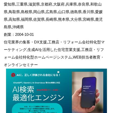
愛知県,三重県,滋賀県,京都府,大阪府,兵庫県,奈良県,和歌山
県,鳥取県,島根県,岡山県,広島県,山口県,徳島県,香川県,愛媛
県,高知県,福岡県,佐賀県,長崎県,熊本県,大分県,宮崎県,鹿児
島県,沖縄県
創業：2004-10-01
住宅業界の集客・DX支援,工務店・リフォーム会社特化型マ
ーケティング,生成AIを活用した住宅営業支援,工務店・リフ
ォーム会社特化型ホームページシステム,WEB担当者教育・
オンラインセミナー