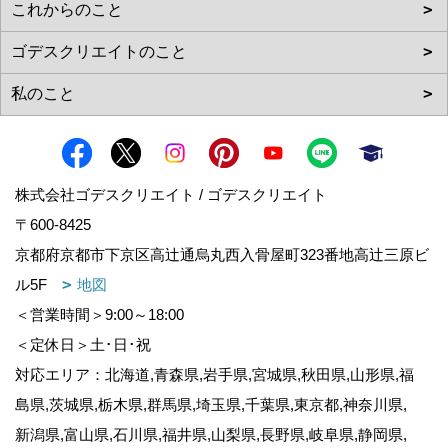
株式会社ゴデスクリエイト / ゴデスクリエイト
〒600-8425
京都府京都市下京区高辻通烏丸西入骨屋町323番地高辻三原ビ
ル5F
地図
＜営業時間＞9:00～18:00
＜定休日＞土･日･祝
対応エリア：北海道,青森県,岩手県,宮城県,秋田県,山形県,福
島県,茨城県,栃木県,群馬県,埼玉県,千葉県,東京都,神奈川県,
新潟県,富山県,石川県,福井県,山梨県,長野県,岐阜県,静岡県,