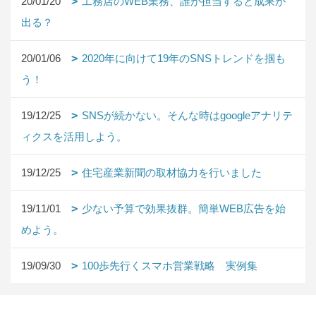
20/01/20
工務店のWEB業務、誰が担当すると成果が
出る？
20/01/06
2020年に向けて19年のSNSトレンドを掴も
う！
19/12/25
SNSが続かない。そんな時はgoogleアナリテ
ィクスを活用しよう。
19/12/25
住宅産業新聞の取材協力を行いました
19/11/01
少ない予算で効果抜群。簡単WEB広告を始
めよう。
19/09/30
100歩先行くスマホ営業戦略 実例集