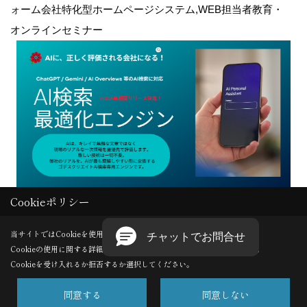
ォーム会社特化型ホームページシステム,WEB担当者教育・
オンラインセミナー
Cookieポリシー
Copyright (c) GODDESS CREATE. All Rights Reserved.
当サイトではCookieを使用します。
Cookieの使用に関する詳細は 「
プライバシーポリシー
」をご覧ください。
Produced by
ゴデスクリエイト
Cookieを受け入れるか拒否するか選択してください。
同意する
同意しない