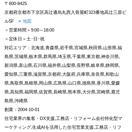
〒600-8425
京都府京都市下京区高辻通烏丸西入骨屋町323番地高辻三原ビ
ル5F
地図
＜営業時間＞9:00～18:00
＜定休日＞土･日･祝
対応エリア：北海道,青森県,岩手県,宮城県,秋田県,山形県,福
島県,茨城県,栃木県,群馬県,埼玉県,千葉県,東京都,神奈川県,
新潟県,富山県,石川県,福井県,山梨県,長野県,岐阜県,静岡県,
愛知県,三重県,滋賀県,京都府,大阪府,兵庫県,奈良県,和歌山
県,鳥取県,島根県,岡山県,広島県,山口県,徳島県,香川県,愛媛
県,高知県,福岡県,佐賀県,長崎県,熊本県,大分県,宮崎県,鹿児
島県,沖縄県
創業：2004-10-01
住宅業界の集客・DX支援,工務店・リフォーム会社特化型マ
ーケティング,生成AIを活用した住宅営業支援,工務店・リフ