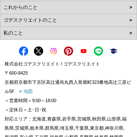
株式会社ゴデスクリエイト / ゴデスクリエイト
〒600-8425
京都府京都市下京区高辻通烏丸西入骨屋町323番地高辻三原ビ
ル5F
地図
＜営業時間＞9:00～18:00
＜定休日＞土･日･祝
対応エリア：北海道,青森県,岩手県,宮城県,秋田県,山形県,福
島県,茨城県,栃木県,群馬県,埼玉県,千葉県,東京都,神奈川県,