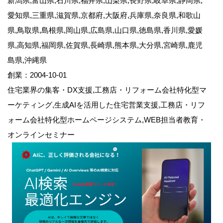
新潟県,富山県,石川県,福井県,山梨県,長野県,岐阜県,静岡県,
愛知県,三重県,滋賀県,京都府,大阪府,兵庫県,奈良県,和歌山
県,鳥取県,島根県,岡山県,広島県,山口県,徳島県,香川県,愛媛
県,高知県,福岡県,佐賀県,長崎県,熊本県,大分県,宮崎県,鹿児
島県,沖縄県
創業：2004-10-01
住宅業界の集客・DX支援,工務店・リフォーム会社特化型マ
ーケティング,生成AIを活用した住宅営業支援,工務店・リフ
ォーム会社特化型ホームページシステム,WEB担当者教育・
オンラインセミナー