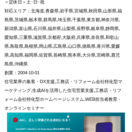
＜定休日＞土･日･祝
対応エリア：北海道,青森県,岩手県,宮城県,秋田県,山形県,福
島県,茨城県,栃木県,群馬県,埼玉県,千葉県,東京都,神奈川県,
新潟県,富山県,石川県,福井県,山梨県,長野県,岐阜県,静岡県,
愛知県,三重県,滋賀県,京都府,大阪府,兵庫県,奈良県,和歌山
県,鳥取県,島根県,岡山県,広島県,山口県,徳島県,香川県,愛媛
県,高知県,福岡県,佐賀県,長崎県,熊本県,大分県,宮崎県,鹿児
島県,沖縄県
創業：2004-10-01
住宅業界の集客・DX支援,工務店・リフォーム会社特化型マ
ーケティング,生成AIを活用した住宅営業支援,工務店・リフ
ォーム会社特化型ホームページシステム,WEB担当者教育・
オンラインセミナー