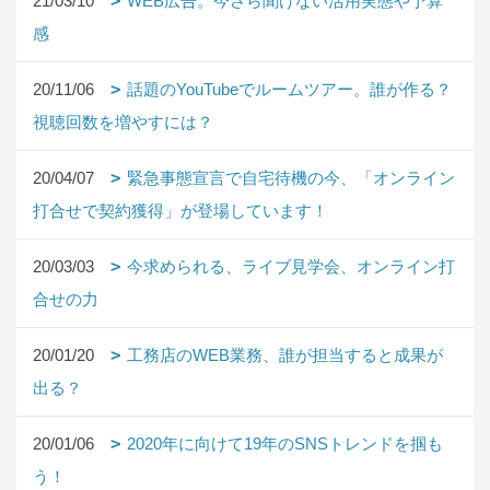
21/03/10
WEB広告。今さら聞けない活用実態や予算
感
20/11/06
話題のYouTubeでルームツアー。誰が作る？
視聴回数を増やすには？
20/04/07
緊急事態宣言で自宅待機の今、「オンライン
打合せで契約獲得」が登場しています！
20/03/03
今求められる、ライブ見学会、オンライン打
合せの力
20/01/20
工務店のWEB業務、誰が担当すると成果が
出る？
20/01/06
2020年に向けて19年のSNSトレンドを掴も
う！