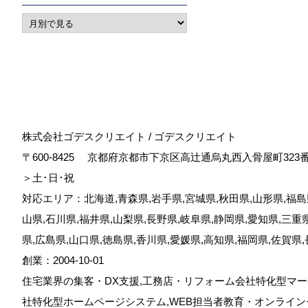
株式会社ゴデスクリエイト / ゴデスクリエイト
〒600-8425
京都府京都市下京区高辻通烏丸西入骨屋町323
＞土･日･祝
対応エリア：北海道,青森県,岩手県,宮城県,秋田県,山形県,福島県
山県,石川県,福井県,山梨県,長野県,岐阜県,静岡県,愛知県,三重
県,広島県,山口県,徳島県,香川県,愛媛県,高知県,福岡県,佐賀県
創業：2004-10-01
住宅業界の集客・DX支援,工務店・リフォーム会社特化型マー
社特化型ホームページシステム,WEB担当者教育・オンライン