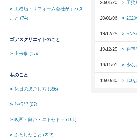
20/01/20
工務
工務店・リフォーム会社がすべき
こと (74)
20/01/06
20
19/12/25
SN
ゴデスクリエイトのこと
19/12/25
住宅
出来事 (179)
19/11/01
少な
私のこと
19/09/30
10
休日の過ごし方 (386)
旅行記 (67)
映画・舞台・エトセトラ (101)
ふとしたこと (222)