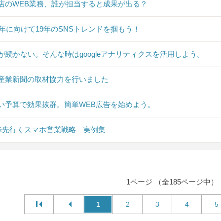
店のWEB業務、誰が担当すると成果が出る？
20年に向けて19年のSNSトレンドを掴もう！
Sが続かない。そんな時はgoogleアナリティクスを活用しよう。
産業新聞の取材協力を行いました
い予算で効果抜群。簡単WEB広告を始めよう。
0歩先行くスマホ営業戦略 実例集
1ページ （全185ページ中）
1
2
3
4
5