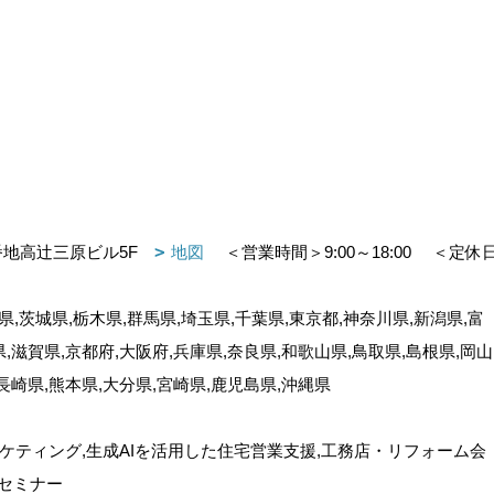
番地高辻三原ビル5F
地図
＜営業時間＞9:00～18:00
＜定休
,茨城県,栃木県,群馬県,埼玉県,千葉県,東京都,神奈川県,新潟県,富
県,滋賀県,京都府,大阪府,兵庫県,奈良県,和歌山県,鳥取県,島根県,岡山
,長崎県,熊本県,大分県,宮崎県,鹿児島県,沖縄県
ケティング,生成AIを活用した住宅営業支援,工務店・リフォーム会
セミナー