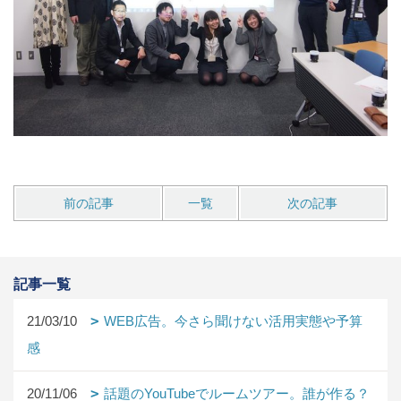
前の記事
一覧
次の記事
記事一覧
21/03/10
WEB広告。今さら聞けない活用実態や予算
感
20/11/06
話題のYouTubeでルームツアー。誰が作る？