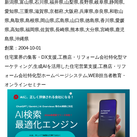
新潟県,富山県,石川県,福井県,山梨県,長野県,岐阜県,静岡県,
愛知県,三重県,滋賀県,京都府,大阪府,兵庫県,奈良県,和歌山
県,鳥取県,島根県,岡山県,広島県,山口県,徳島県,香川県,愛媛
県,高知県,福岡県,佐賀県,長崎県,熊本県,大分県,宮崎県,鹿児
島県,沖縄県
創業：2004-10-01
住宅業界の集客・DX支援,工務店・リフォーム会社特化型マ
ーケティング,生成AIを活用した住宅営業支援,工務店・リフ
ォーム会社特化型ホームページシステム,WEB担当者教育・
オンラインセミナー