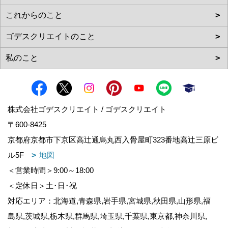
株式会社ゴデスクリエイト / ゴデスクリエイト
〒600-8425
京都府京都市下京区高辻通烏丸西入骨屋町323番地高辻三原ビ
ル5F
地図
＜営業時間＞9:00～18:00
＜定休日＞土･日･祝
対応エリア：北海道,青森県,岩手県,宮城県,秋田県,山形県,福
島県,茨城県,栃木県,群馬県,埼玉県,千葉県,東京都,神奈川県,