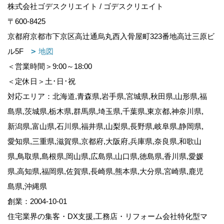
株式会社ゴデスクリエイト / ゴデスクリエイト
〒600-8425
京都府京都市下京区高辻通烏丸西入骨屋町323番地高辻三原ビ
ル5F
地図
＜営業時間＞9:00～18:00
＜定休日＞土･日･祝
対応エリア：北海道,青森県,岩手県,宮城県,秋田県,山形県,福
島県,茨城県,栃木県,群馬県,埼玉県,千葉県,東京都,神奈川県,
新潟県,富山県,石川県,福井県,山梨県,長野県,岐阜県,静岡県,
愛知県,三重県,滋賀県,京都府,大阪府,兵庫県,奈良県,和歌山
県,鳥取県,島根県,岡山県,広島県,山口県,徳島県,香川県,愛媛
県,高知県,福岡県,佐賀県,長崎県,熊本県,大分県,宮崎県,鹿児
島県,沖縄県
創業：2004-10-01
住宅業界の集客・DX支援,工務店・リフォーム会社特化型マ