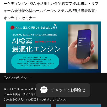
ーケティング,生成AIを活用した住宅営業支援,工務店・リフ
ォーム会社特化型ホームページシステム,WEB担当者教育・
オンラインセミナー
Cookieポリシー
Copyright (c) GODDESS CREATE. All Rights Reserved.
当サイトではCookieを使用します。
Cookieの使用に関する詳細は 「
プライバシーポリシー
」をご覧ください。
Produced by
ゴデスクリエイト
Cookieを受け入れるか拒否するか選択してください。