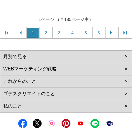
1ページ （全185ページ中）
1
2
3
4
5
6