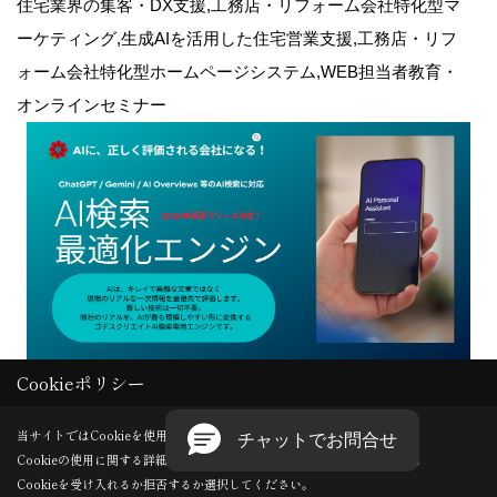
住宅業界の集客・DX支援,工務店・リフォーム会社特化型マ
ーケティング,生成AIを活用した住宅営業支援,工務店・リフ
ォーム会社特化型ホームページシステム,WEB担当者教育・
オンラインセミナー
Cookieポリシー
Copyright (c) GODDESS CREATE. All Rights Reserved.
当サイトではCookieを使用します。
Cookieの使用に関する詳細は 「
プライバシーポリシー
」をご覧ください。
Produced by
ゴデスクリエイト
Cookieを受け入れるか拒否するか選択してください。