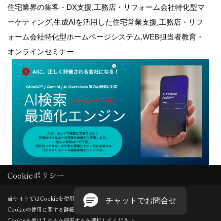
住宅業界の集客・DX支援,工務店・リフォーム会社特化型マ
ーケティング,生成AIを活用した住宅営業支援,工務店・リフ
ォーム会社特化型ホームページシステム,WEB担当者教育・
オンラインセミナー
Cookieポリシー
Copyright (c) GODDESS CREATE. All Rights Reserved.
当サイトではCookieを使用します。
Cookieの使用に関する詳細は 「
プライバシーポリシー
」をご覧ください。
Produced by
ゴデスクリエイト
Cookieを受け入れるか拒否するか選択してください。