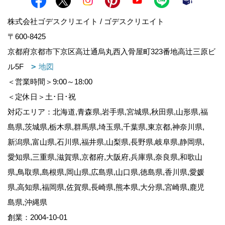
株式会社ゴデスクリエイト / ゴデスクリエイト
〒600-8425
京都府京都市下京区高辻通烏丸西入骨屋町323番地高辻三原ビ
ル5F
地図
＜営業時間＞9:00～18:00
＜定休日＞土･日･祝
対応エリア：北海道,青森県,岩手県,宮城県,秋田県,山形県,福
島県,茨城県,栃木県,群馬県,埼玉県,千葉県,東京都,神奈川県,
新潟県,富山県,石川県,福井県,山梨県,長野県,岐阜県,静岡県,
愛知県,三重県,滋賀県,京都府,大阪府,兵庫県,奈良県,和歌山
県,鳥取県,島根県,岡山県,広島県,山口県,徳島県,香川県,愛媛
県,高知県,福岡県,佐賀県,長崎県,熊本県,大分県,宮崎県,鹿児
島県,沖縄県
創業：2004-10-01