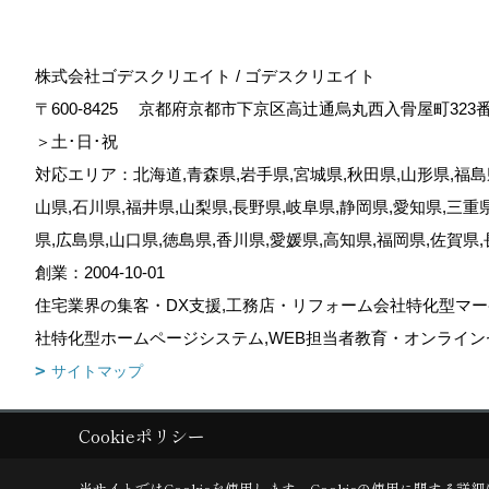
株式会社ゴデスクリエイト / ゴデスクリエイト
〒600-8425
京都府京都市下京区高辻通烏丸西入骨屋町323
＞土･日･祝
対応エリア：北海道,青森県,岩手県,宮城県,秋田県,山形県,福島県
山県,石川県,福井県,山梨県,長野県,岐阜県,静岡県,愛知県,三重
県,広島県,山口県,徳島県,香川県,愛媛県,高知県,福岡県,佐賀県
創業：2004-10-01
住宅業界の集客・DX支援,工務店・リフォーム会社特化型マー
社特化型ホームページシステム,WEB担当者教育・オンライン
サイトマップ
Cookieポリシー
Copyright (c) GODDESS CREATE. All Rights Reserved.
|
Produced by
当サイトではCookieを使用します。
Cookieの使用に関する詳細