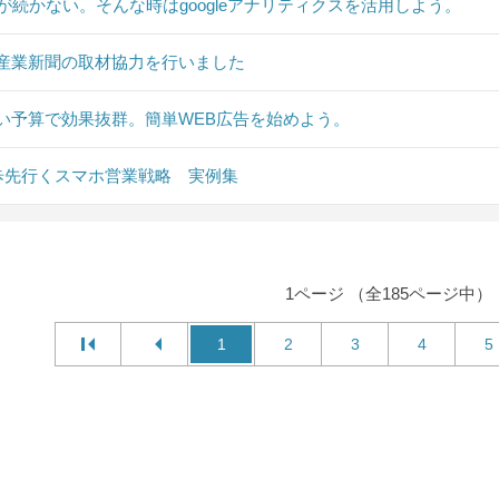
Sが続かない。そんな時はgoogleアナリティクスを活用しよう。
産業新聞の取材協力を行いました
い予算で効果抜群。簡単WEB広告を始めよう。
0歩先行くスマホ営業戦略 実例集
1ページ （全185ページ中）
1
2
3
4
5