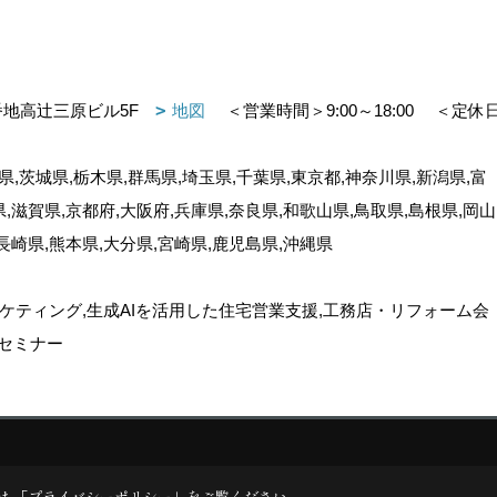
番地高辻三原ビル5F
地図
＜営業時間＞9:00～18:00
＜定休
,茨城県,栃木県,群馬県,埼玉県,千葉県,東京都,神奈川県,新潟県,富
県,滋賀県,京都府,大阪府,兵庫県,奈良県,和歌山県,鳥取県,島根県,岡山
,長崎県,熊本県,大分県,宮崎県,鹿児島県,沖縄県
ケティング,生成AIを活用した住宅営業支援,工務店・リフォーム会
セミナー
ゴデスクリエイト
は 「
プライバシーポリシー
」をご覧ください。