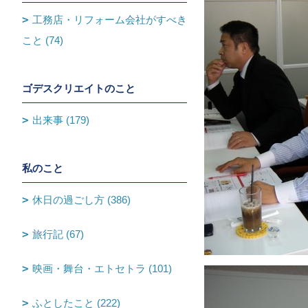
工務店・リフォーム会社がすべき
こと (74)
ゴデスクリエイトのこと
出来事 (179)
私のこと
休日の過ごし方 (386)
旅行記 (67)
映画・舞台・エトセトラ (101)
ふとしたこと (222)