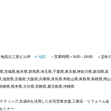
番地高辻三原ビル5F
地図
＜営業時間＞9:00～18:00
＜定休
,茨城県,栃木県,群馬県,埼玉県,千葉県,東京都,神奈川県,新潟県,富
県,滋賀県,京都府,大阪府,兵庫県,奈良県,和歌山県,鳥取県,島根県,岡山
,長崎県,熊本県,大分県,宮崎県,鹿児島県,沖縄県
ケティング,生成AIを活用した住宅営業支援,工務店・リフォーム会
セミナー