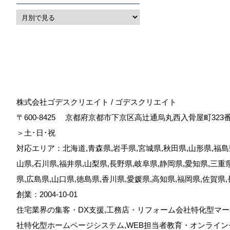
株式会社ゴデスクリエイト / ゴデスクリエイト
〒600-8425
京都府京都市下京区高辻通烏丸西入骨屋町323
＞土･日･祝
対応エリア：北海道,青森県,岩手県,宮城県,秋田県,山形県,福島県
山県,石川県,福井県,山梨県,長野県,岐阜県,静岡県,愛知県,三重
県,広島県,山口県,徳島県,香川県,愛媛県,高知県,福岡県,佐賀県
創業：2004-10-01
住宅業界の集客・DX支援,工務店・リフォーム会社特化型マー
社特化型ホームページシステム,WEB担当者教育・オンライン