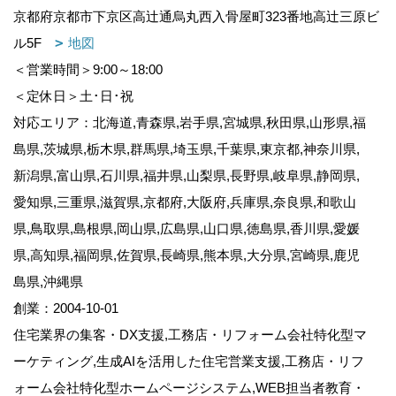
京都府京都市下京区高辻通烏丸西入骨屋町323番地高辻三原ビ
ル5F
地図
＜営業時間＞9:00～18:00
＜定休日＞土･日･祝
対応エリア：北海道,青森県,岩手県,宮城県,秋田県,山形県,福
島県,茨城県,栃木県,群馬県,埼玉県,千葉県,東京都,神奈川県,
新潟県,富山県,石川県,福井県,山梨県,長野県,岐阜県,静岡県,
愛知県,三重県,滋賀県,京都府,大阪府,兵庫県,奈良県,和歌山
県,鳥取県,島根県,岡山県,広島県,山口県,徳島県,香川県,愛媛
県,高知県,福岡県,佐賀県,長崎県,熊本県,大分県,宮崎県,鹿児
島県,沖縄県
創業：2004-10-01
住宅業界の集客・DX支援,工務店・リフォーム会社特化型マ
ーケティング,生成AIを活用した住宅営業支援,工務店・リフ
ォーム会社特化型ホームページシステム,WEB担当者教育・