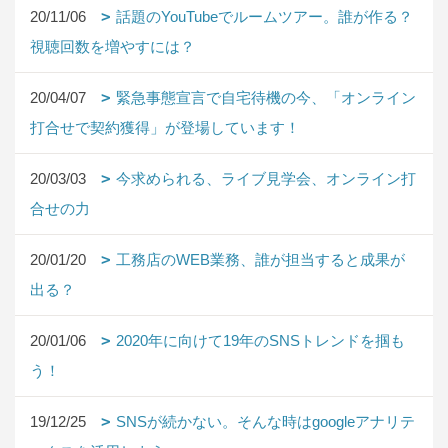
20/11/06
話題のYouTubeでルームツアー。誰が作る？
視聴回数を増やすには？
20/04/07
緊急事態宣言で自宅待機の今、「オンライン
打合せで契約獲得」が登場しています！
20/03/03
今求められる、ライブ見学会、オンライン打
合せの力
20/01/20
工務店のWEB業務、誰が担当すると成果が
出る？
20/01/06
2020年に向けて19年のSNSトレンドを掴も
う！
19/12/25
SNSが続かない。そんな時はgoogleアナリテ