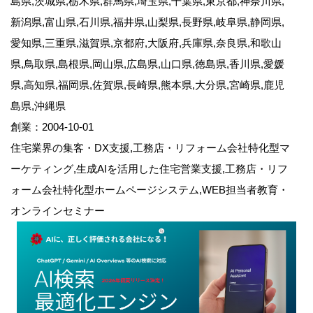
島県,茨城県,栃木県,群馬県,埼玉県,千葉県,東京都,神奈川県,
新潟県,富山県,石川県,福井県,山梨県,長野県,岐阜県,静岡県,
愛知県,三重県,滋賀県,京都府,大阪府,兵庫県,奈良県,和歌山
県,鳥取県,島根県,岡山県,広島県,山口県,徳島県,香川県,愛媛
県,高知県,福岡県,佐賀県,長崎県,熊本県,大分県,宮崎県,鹿児
島県,沖縄県
創業：2004-10-01
住宅業界の集客・DX支援,工務店・リフォーム会社特化型マ
ーケティング,生成AIを活用した住宅営業支援,工務店・リフ
ォーム会社特化型ホームページシステム,WEB担当者教育・
オンラインセミナー