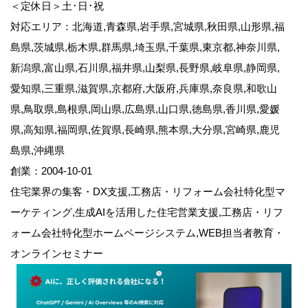
＜定休日＞土･日･祝
対応エリア：北海道,青森県,岩手県,宮城県,秋田県,山形県,福
島県,茨城県,栃木県,群馬県,埼玉県,千葉県,東京都,神奈川県,
新潟県,富山県,石川県,福井県,山梨県,長野県,岐阜県,静岡県,
愛知県,三重県,滋賀県,京都府,大阪府,兵庫県,奈良県,和歌山
県,鳥取県,島根県,岡山県,広島県,山口県,徳島県,香川県,愛媛
県,高知県,福岡県,佐賀県,長崎県,熊本県,大分県,宮崎県,鹿児
島県,沖縄県
創業：2004-10-01
住宅業界の集客・DX支援,工務店・リフォーム会社特化型マ
ーケティング,生成AIを活用した住宅営業支援,工務店・リフ
ォーム会社特化型ホームページシステム,WEB担当者教育・
オンラインセミナー