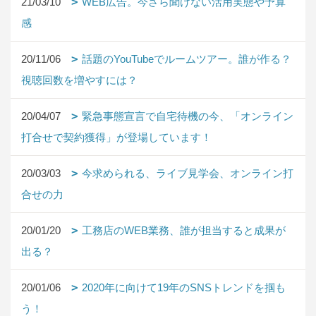
21/03/10
WEB広告。今さら聞けない活用実態や予算
感
20/11/06
話題のYouTubeでルームツアー。誰が作る？
視聴回数を増やすには？
20/04/07
緊急事態宣言で自宅待機の今、「オンライン
打合せで契約獲得」が登場しています！
20/03/03
今求められる、ライブ見学会、オンライン打
合せの力
20/01/20
工務店のWEB業務、誰が担当すると成果が
出る？
20/01/06
2020年に向けて19年のSNSトレンドを掴も
う！