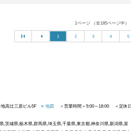
1ページ （全185ページ中）
1
2
3
4
5
番地高辻三原ビル5F
地図
＜営業時間＞9:00～18:00
＜定休
,茨城県,栃木県,群馬県,埼玉県,千葉県,東京都,神奈川県,新潟県,富