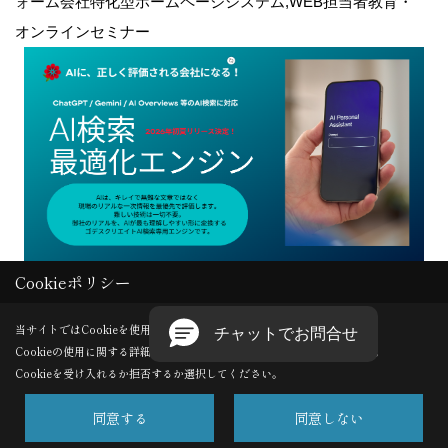
ォーム会社特化型ホームページシステム,WEB担当者教育・
オンラインセミナー
Cookieポリシー
Copyright (c) GODDESS CREATE. All Rights Reserved.
当サイトではCookieを使用します。
Cookieの使用に関する詳細は 「
プライバシーポリシー
」をご覧ください。
Produced by
ゴデスクリエイト
Cookieを受け入れるか拒否するか選択してください。
同意する
同意しない