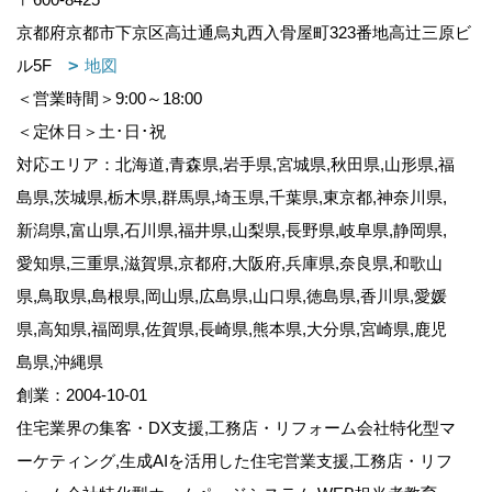
京都府京都市下京区高辻通烏丸西入骨屋町323番地高辻三原ビ
ル5F
地図
＜営業時間＞9:00～18:00
＜定休日＞土･日･祝
対応エリア：北海道,青森県,岩手県,宮城県,秋田県,山形県,福
島県,茨城県,栃木県,群馬県,埼玉県,千葉県,東京都,神奈川県,
新潟県,富山県,石川県,福井県,山梨県,長野県,岐阜県,静岡県,
愛知県,三重県,滋賀県,京都府,大阪府,兵庫県,奈良県,和歌山
県,鳥取県,島根県,岡山県,広島県,山口県,徳島県,香川県,愛媛
県,高知県,福岡県,佐賀県,長崎県,熊本県,大分県,宮崎県,鹿児
島県,沖縄県
創業：2004-10-01
住宅業界の集客・DX支援,工務店・リフォーム会社特化型マ
ーケティング,生成AIを活用した住宅営業支援,工務店・リフ