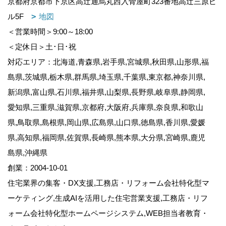
京都府京都市下京区高辻通烏丸西入骨屋町323番地高辻三原ビ
ル5F
地図
＜営業時間＞9:00～18:00
＜定休日＞土･日･祝
対応エリア：北海道,青森県,岩手県,宮城県,秋田県,山形県,福
島県,茨城県,栃木県,群馬県,埼玉県,千葉県,東京都,神奈川県,
新潟県,富山県,石川県,福井県,山梨県,長野県,岐阜県,静岡県,
愛知県,三重県,滋賀県,京都府,大阪府,兵庫県,奈良県,和歌山
県,鳥取県,島根県,岡山県,広島県,山口県,徳島県,香川県,愛媛
県,高知県,福岡県,佐賀県,長崎県,熊本県,大分県,宮崎県,鹿児
島県,沖縄県
創業：2004-10-01
住宅業界の集客・DX支援,工務店・リフォーム会社特化型マ
ーケティング,生成AIを活用した住宅営業支援,工務店・リフ
ォーム会社特化型ホームページシステム,WEB担当者教育・