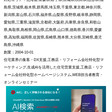
島県,茨城県,栃木県,群馬県,埼玉県,千葉県,東京都,神奈川県,
新潟県,富山県,石川県,福井県,山梨県,長野県,岐阜県,静岡県,
愛知県,三重県,滋賀県,京都府,大阪府,兵庫県,奈良県,和歌山
県,鳥取県,島根県,岡山県,広島県,山口県,徳島県,香川県,愛媛
県,高知県,福岡県,佐賀県,長崎県,熊本県,大分県,宮崎県,鹿児
島県,沖縄県
創業：2004-10-01
住宅業界の集客・DX支援,工務店・リフォーム会社特化型マ
ーケティング,生成AIを活用した住宅営業支援,工務店・リフ
ォーム会社特化型ホームページシステム,WEB担当者教育・
オンラインセミナー