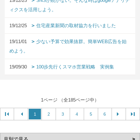
19/12/25
SNSが続かない。そんな時はgoogleアナリテ
ィクスを活用しよう。
19/12/25
住宅産業新聞の取材協力を行いました
19/11/01
少ない予算で効果抜群。簡単WEB広告を始
めよう。
19/09/30
100歩先行くスマホ営業戦略 実例集
1ページ （全185ページ中）
1
2
3
4
5
6