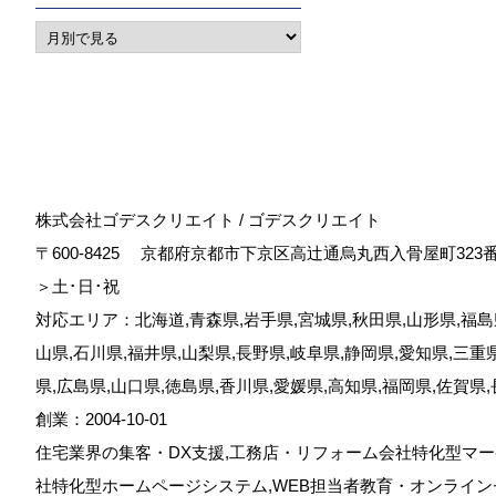
株式会社ゴデスクリエイト / ゴデスクリエイト
〒600-8425
京都府京都市下京区高辻通烏丸西入骨屋町323
＞土･日･祝
対応エリア：北海道,青森県,岩手県,宮城県,秋田県,山形県,福島県
山県,石川県,福井県,山梨県,長野県,岐阜県,静岡県,愛知県,三重
県,広島県,山口県,徳島県,香川県,愛媛県,高知県,福岡県,佐賀県
創業：2004-10-01
住宅業界の集客・DX支援,工務店・リフォーム会社特化型マー
社特化型ホームページシステム,WEB担当者教育・オンライン