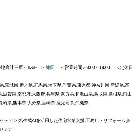
番地高辻三原ビル5F
地図
＜営業時間＞9:00～18:00
＜定休
,茨城県,栃木県,群馬県,埼玉県,千葉県,東京都,神奈川県,新潟県,富
県,滋賀県,京都府,大阪府,兵庫県,奈良県,和歌山県,鳥取県,島根県,岡山
,長崎県,熊本県,大分県,宮崎県,鹿児島県,沖縄県
ケティング,生成AIを活用した住宅営業支援,工務店・リフォーム会
セミナー