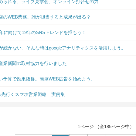
められる、ライブ見学会、オンライン打合せの力
店のWEB業務、誰が担当すると成果が出る？
20年に向けて19年のSNSトレンドを掴もう！
Sが続かない。そんな時はgoogleアナリティクスを活用しよう。
産業新聞の取材協力を行いました
い予算で効果抜群。簡単WEB広告を始めよう。
0歩先行くスマホ営業戦略 実例集
1ページ （全185ページ中）