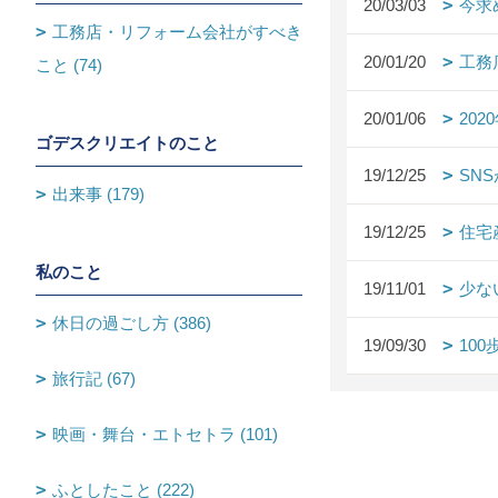
20/03/03
今求
工務店・リフォーム会社がすべき
20/01/20
工務
こと (74)
20/01/06
20
ゴデスクリエイトのこと
19/12/25
SN
出来事 (179)
19/12/25
住宅
私のこと
19/11/01
少な
休日の過ごし方 (386)
19/09/30
10
旅行記 (67)
映画・舞台・エトセトラ (101)
ふとしたこと (222)